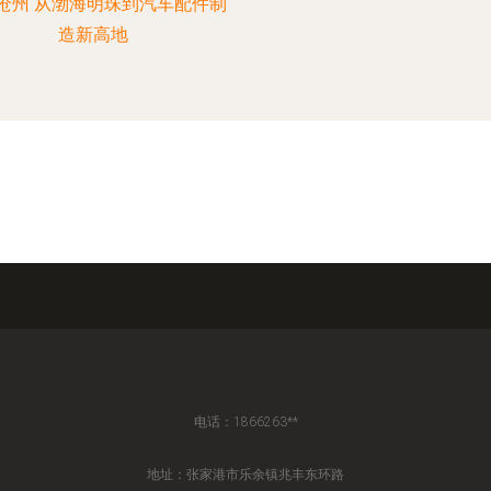
沧州 从渤海明珠到汽车配件制
造新高地
电话：1866263**
地址：张家港市乐余镇兆丰东环路