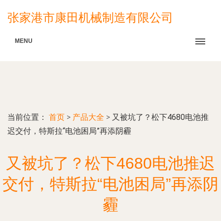
张家港市康田机械制造有限公司
MENU
当前位置：
首页
>
产品大全
>
又被坑了？松下4680电池推
迟交付，特斯拉“电池困局”再添阴霾
又被坑了？松下4680电池推迟
交付，特斯拉“电池困局”再添阴
霾