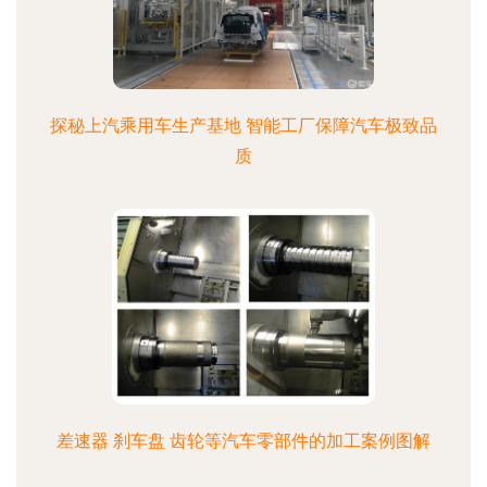
探秘上汽乘用车生产基地 智能工厂保障汽车极致品
质
差速器 刹车盘 齿轮等汽车零部件的加工案例图解