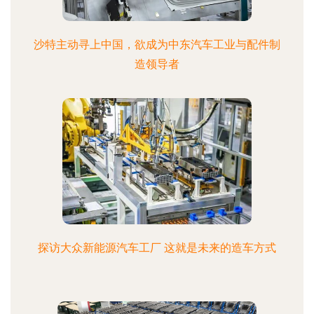
沙特主动寻上中国，欲成为中东汽车工业与配件制
造领导者
探访大众新能源汽车工厂 这就是未来的造车方式