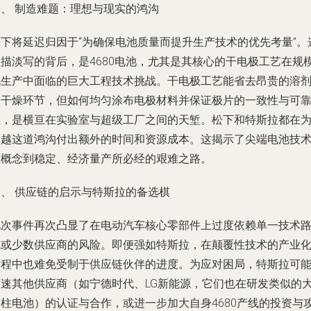
三、 制造难题：理想与现实的鸿沟
松下将延迟归因于“为确保电池质量而提升生产技术的优先考量”。
轻描淡写的背后，是4680电池，尤其是其核心的干电极工艺在规
化生产中面临的巨大工程技术挑战。干电极工艺能省去昂贵的溶
和干燥环节，但如何均匀涂布电极材料并保证极片的一致性与可
性，是横亘在实验室与超级工厂之间的天堑。松下和特斯拉都在
跨越这道鸿沟付出额外的时间和资源成本。这揭示了尖端电池技
从概念到稳定、经济量产所必经的艰难之路。
四、 供应链的启示与特斯拉的备选棋
此次事件再次凸显了在电动汽车核心零部件上过度依赖单一技术
线或少数供应商的风险。即便强如特斯拉，在颠覆性技术的产业
过程中也难免受制于供应链伙伴的进度。为应对困局，特斯拉可
加速其他供应商（如宁德时代、LG新能源，它们也在研发类似的
圆柱电池）的认证与合作，或进一步加大自身4680产线的投资与