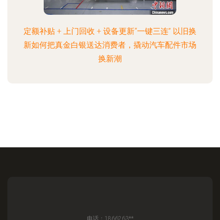
定额补贴 + 上门回收 + 设备更新“一键三连” 以旧换
新如何把真金白银送达消费者，撬动汽车配件市场
换新潮
电话：1866263**