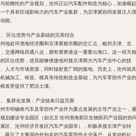
础与前瞻性的产业规划，沧州正以汽车配件制造为核心，加速崛
为一个具有区域影响力的汽车产业集群，为京津冀协同发展注入
劲动能。
一、 区位优势与产业基础的完美结合
沧州地处环渤海经济圈和京津冀都市圈的交汇点，毗邻天津、北
京，交通网络四通八达，拥有黄骅港这一重要出海口。这一得天
厚的区位优势，使其能够便捷地对接京津两大汽车产业中心的技
术、人才与市场资源，同时辐射更广阔的腹地。历史上，沧州就
备机械加工、铸造、模具等传统制造业基础，为汽车零部件产业
生根发芽提供了肥沃土壤。
二、 集群化发展：产业链条日益完善
沧州市明确将汽车及零部件产业作为重点发展的主导产业之一，
过规划建设专业园区（如北京·沧州渤海新区生物医药产业园的协
拓展区、沧州经济开发区汽车产业园等），积极承接京津产业转
移，吸引了大量国内外知名的汽车零部件企业落户。从发动机缸