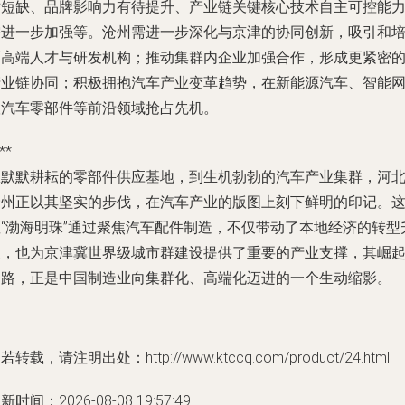
对短缺、品牌影响力有待提升、产业链关键核心技术自主可控能
需进一步加强等。沧州需进一步深化与京津的协同创新，吸引和
育高端人才与研发机构；推动集群内企业加强合作，形成更紧密
产业链协同；积极拥抱汽车产业变革趋势，在新能源汽车、智能
联汽车零部件等前沿领域抢占先机。
**
从默默耕耘的零部件供应基地，到生机勃勃的汽车产业集群，河
沧州正以其坚实的步伐，在汽车产业的版图上刻下鲜明的印记。
座“渤海明珠”通过聚焦汽车配件制造，不仅带动了本地经济的转型
级，也为京津冀世界级城市群建设提供了重要的产业支撑，其崛
之路，正是中国制造业向集群化、高端化迈进的一个生动缩影。
若转载，请注明出处：http://www.ktccq.com/product/24.html
新时间：2026-08-08 19:57:49