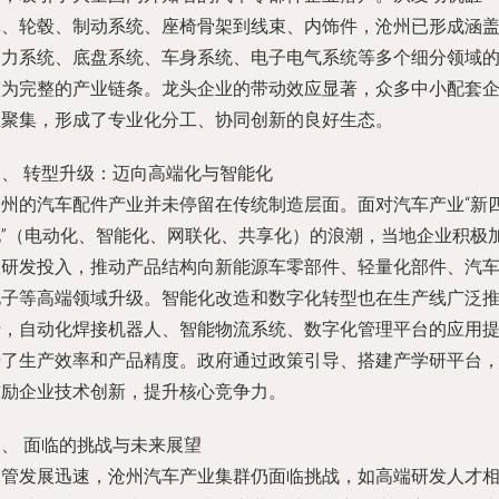
体、轮毂、制动系统、座椅骨架到线束、内饰件，沧州已形成涵
动力系统、底盘系统、车身系统、电子电气系统等多个细分领域
较为完整的产业链条。龙头企业的带动效应显著，众多中小配套
业聚集，形成了专业化分工、协同创新的良好生态。
三、 转型升级：迈向高端化与智能化
沧州的汽车配件产业并未停留在传统制造层面。面对汽车产业“新
化”（电动化、智能化、网联化、共享化）的浪潮，当地企业积极
大研发投入，推动产品结构向新能源车零部件、轻量化部件、汽
电子等高端领域升级。智能化改造和数字化转型也在生产线广泛
行，自动化焊接机器人、智能物流系统、数字化管理平台的应用
升了生产效率和产品精度。政府通过政策引导、搭建产学研平台
鼓励企业技术创新，提升核心竞争力。
四、 面临的挑战与未来展望
尽管发展迅速，沧州汽车产业集群仍面临挑战，如高端研发人才