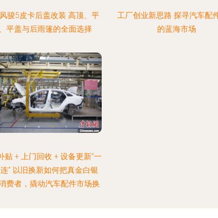
风骏5皮卡后盖改装 高顶、平
工厂创业新思路 探寻汽车配
、平盖与后雨篷的全面选择
的蓝海市场
贴 + 上门回收 + 设备更新“一
连” 以旧换新如何把真金白银
消费者，撬动汽车配件市场换
新潮