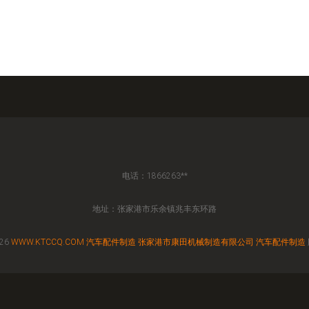
电话：1866263**
地址：张家港市乐余镇兆丰东环路
026
WWW.KTCCQ.COM
汽车配件制造
张家港市康田机械制造有限公司
汽车配件制造