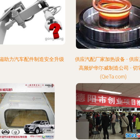
磁助力汽车配件制造安全升级
供应汽配厂家加热设备 - 供应产
高频炉华尓威制造公司 - 切
(QieTa.com)