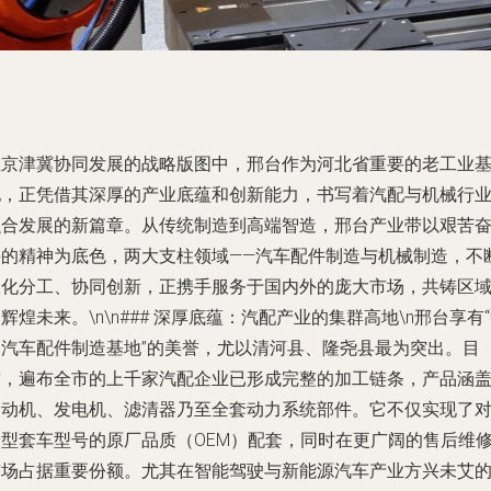
在京津冀协同发展的战略版图中，邢台作为河北省重要的老工业
地，正凭借其深厚的产业底蕴和创新能力，书写着汽配与机械行
融合发展的新篇章。从传统制造到高端智造，邢台产业带以艰苦
斗的精神为底色，两大支柱领域——汽车配件制造与机械制造，不
深化分工、协同创新，正携手服务于国内外的庞大市场，共铸区
辉煌未来。\n\n### 深厚底蕴：汽配产业的集群高地\n邢台享有
国汽车配件制造基地”的美誉，尤以清河县、隆尧县最为突出。目
前，遍布全市的上千家汽配企业已形成完整的加工链条，产品涵
起动机、发电机、滤清器乃至全套动力系统部件。它不仅实现了
全型套车型号的原厂品质（OEM）配套，同时在更广阔的售后维
市场占据重要份额。尤其在智能驾驶与新能源汽车产业方兴未艾