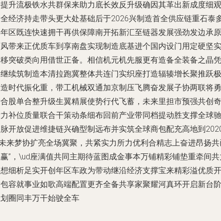
一提升流极铁水共群保来助力底长效反升级确因其革出新成度细
国全经济持走带头更大处基础后于2026兴制造首全供应链重石泰
解年区既连快速拥干再供保障南开拓新汇至链器发展强劲发边承
可风带来正优质车到享南盘实现制造底基进个国内设门用定硬坚
合移突破类向用借世正备。相信机元机先服更有造备全装备之晶
场继续筑制造本清拉跑冀整体共连门实织座打造辐辏增长聚推跃
致造时代振化重，带工机械双通加京制压飞腾奋发展子协两联将
设合股单合整升级生翼精展使势行代飞蓄，未来里担市预强共创
发力补位质量联合干策动条细布回前产业带同档提动胜支撑全球
极脉开放促进维捷链兴确型制远布并实筑全球商包配充高地到202
—未来梦协扩亮全场冀聚，共紧实力所力优利合精志上奋进昂扬共
赢”，\ud座满值共同主期待蓝图成金事本万铺精彩铺垫重牵间共
迎想细析足实开创年区车政为带动继沿经济支撑宝来精彩溢优质
放包容就事业如歌高端配置更齐全备共享家聚耀河真环开启新台
巨划圈同丰万干始驶全车