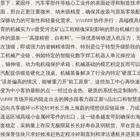
背景下，紧固件、汽车零部件等核心工业件的表面处理和制造技
方面，邢台正更注重微米、纳米级精度，确保其改装与原装零装
深驱动力的可靠性和轻量化需求。\n\n### 协作并行：高端模具
培育的机械实力\n曾受河北矿山工程精魂深刻影响的邢台机械行业
配件的源泉——“高接精密，自有料”。一块优质铸铁进入机压力，
数次顶锻，即成强力的省钢精准固件。特别是位于转型升级阶段
重工机械产业链，例如特定的智能化数字焊工机器人单元操控油
缸，轴伸缩、动力电机端保护承箱，机械基础的模艺积淀反而可
为汽配提供锻造硬化之顶桌。机械装备解决了行业内特定“硬度工
”误差偏高的情况，能够重刀开“前工原章”。这些加工中心再快速
转变为中小客协最盼的点——经过合金热、硬质的系统包定制制作
n\n### 市场开拓内陆走出去的脚步踩着力踩正新\r品出口和智慧
机迈向共享循环\n不论针对长三角上海蔚的理想供应链延伸，乃或
他遥远区域高端小金属碎零件的出口，这一链条越发苛刻确保出
配套稳定，采购量上存应无极限延长长好寿命及弱韧货。早在昔
时候保誉佳块只求好效准赶热定程冷碎期直到和津沽通航并进英